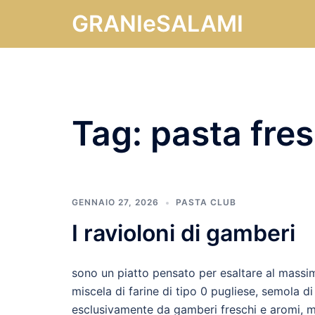
Vai
GRANIeSALAMI
al
contenuto
Tag:
pasta fres
GENNAIO 27, 2026
PASTA CLUB
I ravioloni di gamberi
sono un piatto pensato per esaltare al massim
miscela di farine di tipo 0 pugliese, semola d
esclusivamente da gamberi freschi e aromi, m