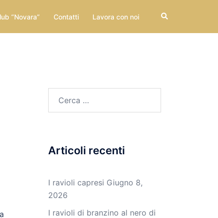
Cerca
lub “Novara”
Contatti
Lavora con noi
Ricerca
per:
Articoli recenti
I ravioli capresi
Giugno 8,
2026
I ravioli di branzino al nero di
ta