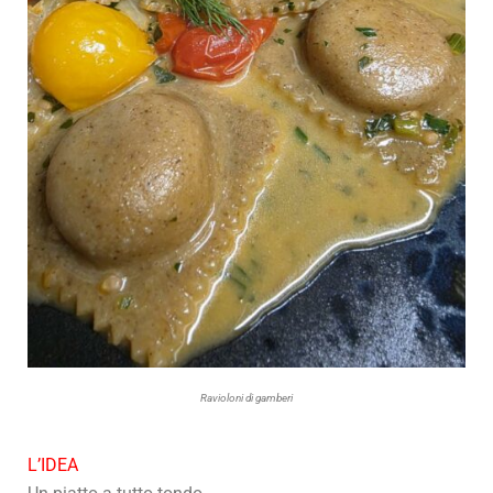
Ravioloni di gamberi
L’IDEA