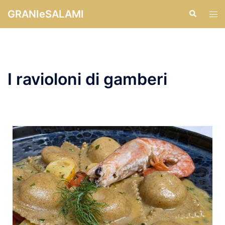
GRANIeSALAMI
I ravioloni di gamberi