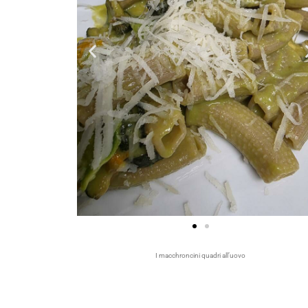
I macchroncini quadri all’uovo