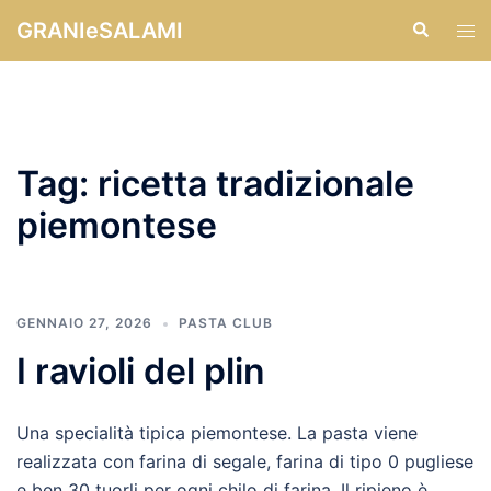
Vai
GRANIeSALAMI
Cerca
Mos
al
men
contenuto
Tag:
ricetta tradizionale
piemontese
GENNAIO 27, 2026
PASTA CLUB
I ravioli del plin
Una specialità tipica piemontese. La pasta viene
realizzata con farina di segale, farina di tipo 0 pugliese
e ben 30 tuorli per ogni chilo di farina. Il ripieno è