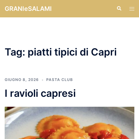
Vai
GRANIeSALAMI
Cerca
Mos
al
men
contenuto
Tag:
piatti tipici di Capri
GIUGNO 8, 2026
PASTA CLUB
I ravioli capresi