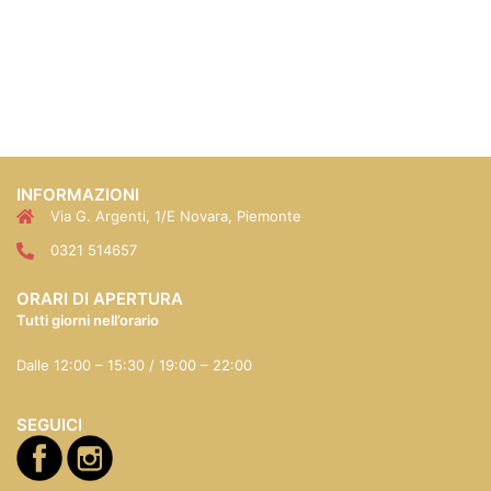
INFORMAZIONI
Via G. Argenti, 1/E Novara, Piemonte
0321 514657
ORARI DI APERTURA
Tutti giorni nell’orario
Dalle 12:00 – 15:30 / 19:00 – 22:00
SEGUICI