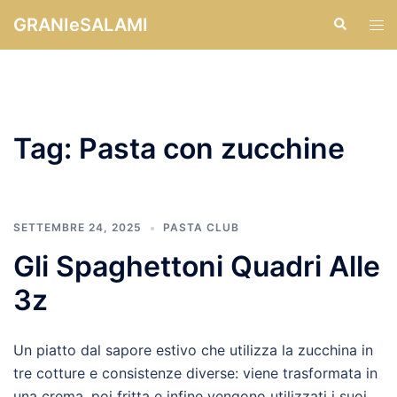
Vai
GRANIeSALAMI
Cerca
Mos
al
men
contenuto
Tag:
Pasta con zucchine
SETTEMBRE 24, 2025
PASTA CLUB
Gli Spaghettoni Quadri Alle
3z
Un piatto dal sapore estivo che utilizza la zucchina in
tre cotture e consistenze diverse: viene trasformata in
una crema, poi fritta e infine vengono utilizzati i suoi