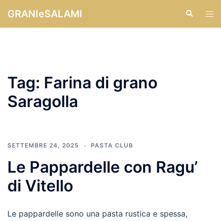
Vai
GRANIeSALAMI
Cerca
Mos
al
men
contenuto
Tag:
Farina di grano
Saragolla
SETTEMBRE 24, 2025
PASTA CLUB
Le Pappardelle con Ragu’
di Vitello
Le pappardelle sono una pasta rustica e spessa,