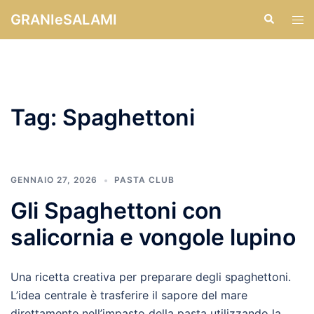
Vai
GRANIeSALAMI
Cerca
Mos
al
men
contenuto
Tag:
Spaghettoni
GENNAIO 27, 2026
PASTA CLUB
Gli Spaghettoni con
salicornia e vongole lupino
Una ricetta creativa per preparare degli spaghettoni.
L’idea centrale è trasferire il sapore del mare
direttamente nell’impasto della pasta utilizzando la