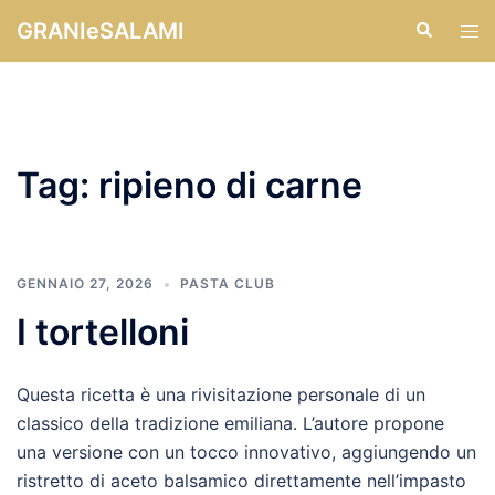
Vai
GRANIeSALAMI
Cerca
Mos
al
men
contenuto
Tag:
ripieno di carne
GENNAIO 27, 2026
PASTA CLUB
I tortelloni
Questa ricetta è una rivisitazione personale di un
classico della tradizione emiliana. L’autore propone
una versione con un tocco innovativo, aggiungendo un
ristretto di aceto balsamico direttamente nell’impasto