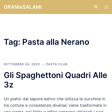
Vai
GRANIeSALAMI
Cerca
Mos
al
men
contenuto
Tag:
Pasta alla Nerano
SETTEMBRE 24, 2025
PASTA CLUB
Gli Spaghettoni Quadri Alle
3z
Un piatto dal sapore estivo che utilizza la zucchina in
tre cotture e consistenze diverse: viene trasformata in
una crema, poi fritta e infine vengono utilizzati i suoi